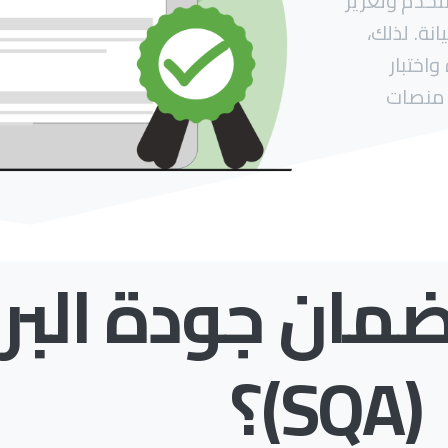
خدم وتعزيز
نة. لذلك،
اختبار
 منصات
ضمان جودة البر
(SQA)؟