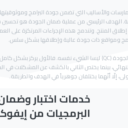
ارسات والأساليب التي تضمن جودة البرامج وموثوقيتها
مولة. الهدف الرئيسي من عملية ضمان الجودة هو تحسين س
 إطلاق المنتج. وتندمج هذه الإجراءات المرتكزة على العم
رامج ومواقع ذات جودة عالية وإطلاقها بشكل سلس.
ومما يجدر ذكره أنّ ضمان الجودة (QA) ومراقبة الجودة (QC) ليسا الشيء نفسه. فا
هائي، بينما يختص الثاني بالكشف عن المشكلات في المن
ى، إلّا أنّهما يختلفان جوهرياً في الهدف والطريقة.
خدمات
اختبار
وضمان
البرمجيات
من
إيفوك