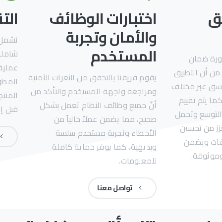
فق
اختبارات الوظائف
الت
والأمان وتجربة
تشمل ه
المستخدم
شاملة
ورة ضمان
عملية
من أن التطبيق
يقوم فريقنا بالتحقق من الثغرات الأمنية
المطو
سق عبر مختلف
ومراجعة واجهة المستخدم والتأكد من
المنتج
ما يتم تقييم
أنّ جميع وظائف النظام تعمل بشكل
قبل إط
التوسع وتحمل
صحيح، مما يضمن عملاً خالياً من
زز من تحسين
الأخطاء وتجربة مستخدم سلسة
قات ويضمن
وبديهية، كما يوفر حماية كاملة
موثوقة.
للمعلومات.
تواصل معنا