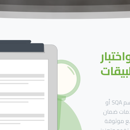
ختبار
بيقات
تُعتبر عملية ضمان جودة البرمجيات، المعروفة أيضاً باسم SQA أو
 خدمات ضمان
قع موثوقة