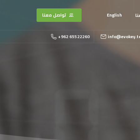
English
تواصل معنا
ا
+962 65522260
info@evokey.t