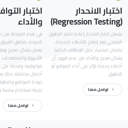
اختبار الانحدار
اختبار التوا
(Regression Testing)
والأداء
يشمل اختبار الانحدار إعادة اختبار التطبيق
في هذه المرحلة من د
البرمجي بعد إصلاح الأخطاء الجديدة،
الجودة، يتحقق الفريق 
لضمان استمرار عمل الوظائف الحالية
يعمل بشكل صحيح ومت
بشكل صحيح والتأكد من عدم ظهور أي
الأجهزة والمتصفحات، ك
أخطاء جديدة تؤثر على أداء الموقع أو
موثوقيته وقدرته على 
التطبيق.
أحمال مختلفة، ممّا يع
جودة المواقع والتطبي
تجربة مستخدم سلسة و
تواصل معنا
تواصل معنا