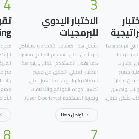
4
3
تبار
الاختبار اليدوي
اتيجية
للبرمجيات
ng)
التي تم تحديدها
يشمل هذا اكتشاف الأخطاء والمشاكل
كجزء م
قوم فريقنا
يدوياً من خلال استخدام البرنامج مباشرة
الإلكت
 اختبارات
كما يفعل المستخدم النهائي. يتيح هذا
الفريق
دة (QA) لتغطية جميع
الاختبار العملي التحقق من جميع
مع خط
من اختباراً
الميزات والواجهة، مما يعمل على
واختب
وانب، وتحسين
تحسين جودة المواقع والتطبيقات
جميع 
قات بشكل فعال.
وتجربة المستخدم (User Experience).
الأداء
تواصل معنا
8
7