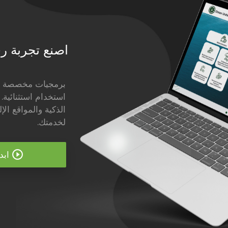
اصنع تجربة رق
برمجيات مخصصة تر
استخدام استثنائية.
الذكية والمواقع الإ
لخدمتك.
play_circle_outline
ابدأ