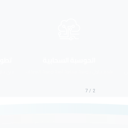
الحوسبة السحابية
تطوير حلول 
 حلول حوسبة سحابية آمنة ومرنة للشركات
نبني حلول برمجية ذك
7
/
2