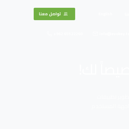
English
تواصل معنا
ا
+962 65522260
info@evokey.t
صاً لك!
طوير تطبيقات
 تصميم واجهة المستخدم