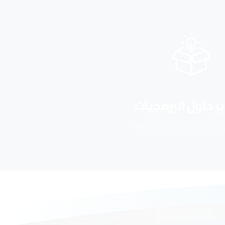
البرمجيات
تحسين محركات البحث SEO
ية تلائم أعمالك
نعزز ظهور موقعك في نتائج البحث