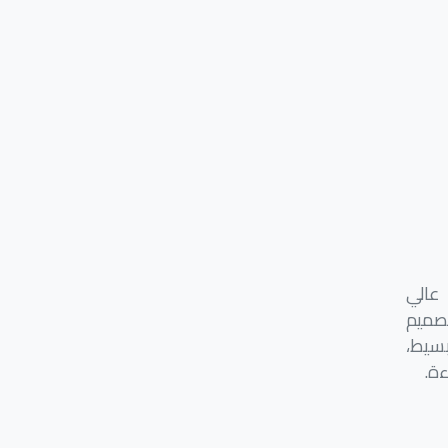
 عالي
صميم
ظام تحكم بسيط،
ة.