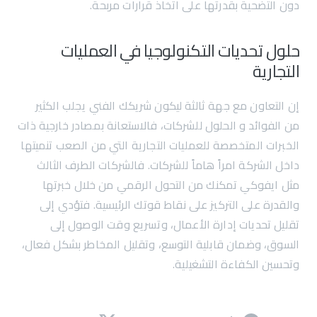
دون التضحية بقدرتها على اتخاذ قرارات مربحة.
حلول تحديات التكنولوجيا في العمليات
التجارية
إن التعاون مع جهة ثالثة ليكون شريكك الفني يجلب الكثير
من الفوائد و الحلول للشركات، فالاستعانة بمصادر خارجية ذات
الخبرات المتخصصة للعمليات التجارية التي من الصعب تنميتها
داخل الشركة امراً هاماً للشركات. فالشركات الطرف الثالث
مثل ايفوكي تمكنك من التحول الرقمي من خلال خبرتها
والقدرة على التركيز على نقاط قوتك الرئيسية. فتؤدي إلى
تقليل تحديات إدارة الأعمال، وتسريع وقت الوصول إلى
السوق، وضمان قابلية التوسع، وتقليل المخاطر بشكل فعال،
وتحسين الكفاءة التشغيلية.